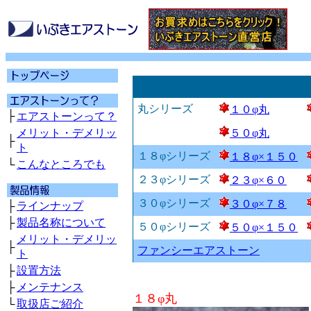
丸シリーズ
１０φ丸
├
エアストーンって？
メリット・デメリッ
５０φ丸
├
ト
１８φシリーズ
１８φ×１５０
└
こんなところでも
２３φシリーズ
２３φ×６０
３０φシリーズ
３０φ×７８
├
ラインナップ
├
製品名称について
５０φシリーズ
５０φ×１５０
メリット・デメリッ
├
ファンシーエアストーン
ト
├
設置方法
├
メンテナンス
１８φ丸
└
取扱店ご紹介