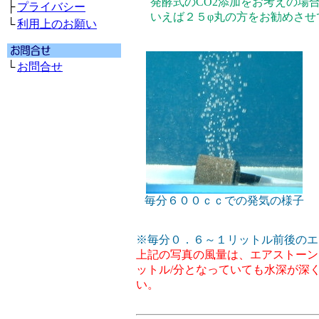
発酵式のCO2添加をお考えの場
├
プライバシー
いえば２５φ丸の方をお勧めさせ
└
利用上のお願い
└
お問合せ
毎分６００ｃｃでの発気の様子
※毎分０．６～１リットル前後のエ
上記の写真の風量は、エアストーン
ットル/分となっていても水深が深
い。