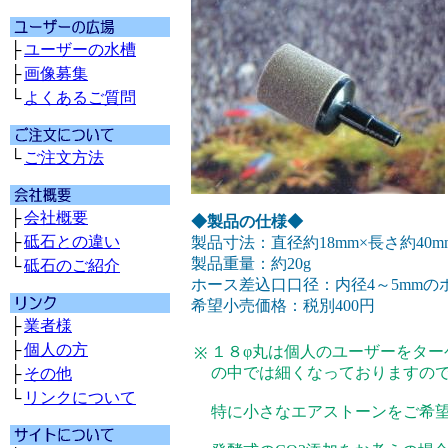
├
ユーザーの水槽
├
画像募集
└
よくあるご質問
└
ご注文方法
├
会社概要
◆製品の仕様◆
├
砥石との違い
製品寸法：直径約18mm×長さ約40m
製品重量：約20g
└
砥石のご紹介
ホース差込口口径：内径4～5mmの
希望小売価格：税別400円
├
業者様
├
個人の方
１８φ丸は個人のユーザーをター
※
の中では細くなっておりますの
├
その他
└
リンクについて
特に小さなエアストーンをご希