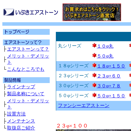
丸シリーズ
１０φ丸
├
エアストーンって？
メリット・デメリッ
５０φ丸
├
ト
１８φシリーズ
１８φ×１５０
└
こんなところでも
２３φシリーズ
２３φ×６０
３０φシリーズ
３０φ×７８
├
ラインナップ
├
製品名称について
５０φシリーズ
５０φ×１５０
メリット・デメリッ
├
ファンシーエアストーン
ト
├
設置方法
├
メンテナンス
２３φ×１００
└
取扱店ご紹介