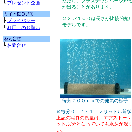
ただし、プラスチックパーツが
└
プレゼント企画
が出ることがあります。
２３φ×１００は長さが比較的短
├
プライバシー
モデルです。
└
利用上のお願い
└
お問合せ
毎分７００ｃｃでの発気の様子
※毎分０．７～１．２リットル前後
上記の写真の風量は、エアストーン
ットル/分となっていても水深が深
い。