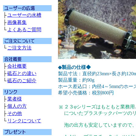
├
ユーザーの水槽
├
画像募集
└
よくあるご質問
└
ご注文方法
├
会社概要
◆製品の仕様◆
├
砥石との違い
製品寸法：直径約23mm×長さ約120
製品重量：約90g
└
砥石のご紹介
ホース差込口：内径4～5mmのホー
希望小売価格：税別800円
├
業者様
├
個人の方
２３φシリーズはもともと業務用
※
についたプラスチックパーツの
├
その他
└
リンクについて
泡の出方も安定していますので