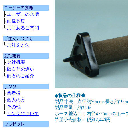
├
ユーザーの水槽
├
画像募集
└
よくあるご質問
└
ご注文方法
├
会社概要
├
砥石との違い
└
砥石のご紹介
├
業者様
◆製品の仕様◆
├
個人の方
製品寸法：直径約30mm×長さ約190
├
その他
製品重量：約350g
└
リンクについて
ホース差込口：内径4～5mmのホー
希望小売価格：税別2,440円