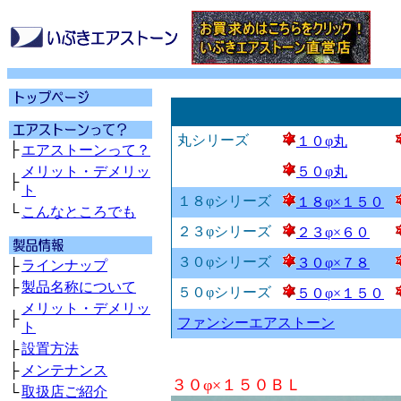
丸シリーズ
１０φ丸
├
エアストーンって？
メリット・デメリッ
５０φ丸
├
ト
１８φシリーズ
１８φ×１５０
└
こんなところでも
２３φシリーズ
２３φ×６０
３０φシリーズ
３０φ×７８
├
ラインナップ
├
製品名称について
５０φシリーズ
５０φ×１５０
メリット・デメリッ
├
ファンシーエアストーン
ト
├
設置方法
├
メンテナンス
３０φ×１５０ＢＬ
└
取扱店ご紹介