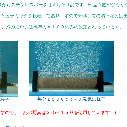
５０からステンレスバーをはずした商品です。部品点数が少なく
ツとセラミックを接着してありますので分解しての清掃などは
は、泡の細かさは標準の＃１００のみの設定となっています。
毎分１５００ｃｃでの発気の様子
の様子
ですので、上記の写真は３０φ×１５０を使用しています。)