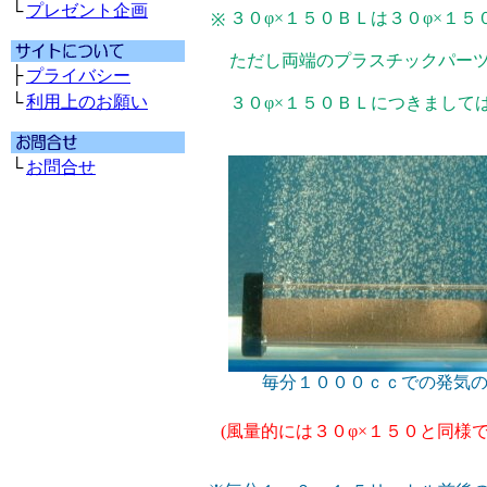
└
プレゼント企画
３０φ×１５０ＢＬは３０φ×１
※
ただし両端のプラスチックパー
├
プライバシー
└
利用上のお願い
３０φ×１５０ＢＬにつきまして
└
お問合せ
毎分１０００ｃｃでの発気
(風量的には３０φ×１５０と同様