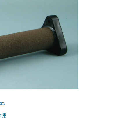
mm
ス用