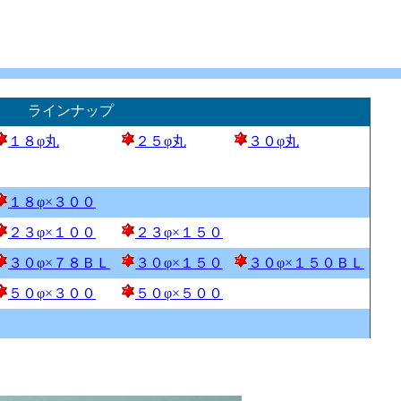
ラインナップ
１８φ丸
２５φ丸
３０φ丸
１８φ×３００
２３φ×１００
２３φ×１５０
３０φ×７８ＢＬ
３０φ×１５０
３０φ×１５０ＢＬ
５０φ×３００
５０φ×５００