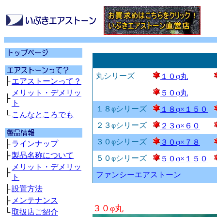
丸シリーズ
１０φ丸
├
エアストーンって？
メリット・デメリッ
５０φ丸
├
ト
１８φシリーズ
１８φ×１５０
└
こんなところでも
２３φシリーズ
２３φ×６０
３０φシリーズ
３０φ×７８
├
ラインナップ
├
製品名称について
５０φシリーズ
５０φ×１５０
メリット・デメリッ
├
ファンシーエアストーン
ト
├
設置方法
├
メンテナンス
３０φ丸
└
取扱店ご紹介