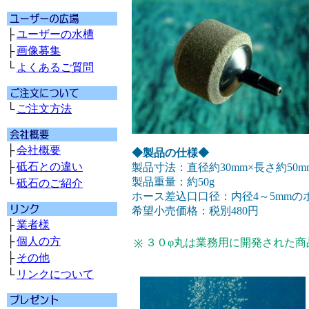
├
ユーザーの水槽
├
画像募集
└
よくあるご質問
└
ご注文方法
├
会社概要
◆製品の仕様◆
├
砥石との違い
製品寸法：直径約30mm×長さ約50m
製品重量：約50g
└
砥石のご紹介
ホース差込口口径：内径4～5mmの
希望小売価格：税別480円
├
業者様
├
個人の方
３０φ丸は業務用に開発された
※
├
その他
└
リンクについて