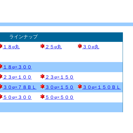
ラインナップ
１８φ丸
２５φ丸
３０φ丸
１８φ×３００
２３φ×１００
２３φ×１５０
３０φ×７８ＢＬ
３０φ×１５０
３０φ×１５０ＢＬ
５０φ×３００
５０φ×５００